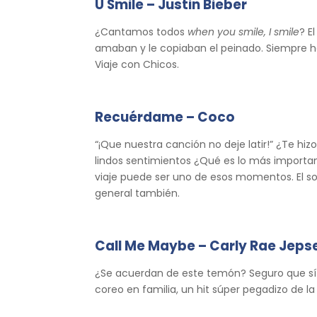
U Smile – Justin Bieber
¿Cantamos todos
when you smile, I smile
? E
amaban y le copiaban el peinado. Siempre hay
Viaje con Chicos.
Recuérdame – Coco
“¡Que nuestra canción no deje latir!” ¿Te hi
lindos sentimientos ¿Qué es lo más impor
viaje puede ser uno de esos momentos. El sou
general también.
Call Me Maybe – Carly Rae Jeps
¿Se acuerdan de este temón? Seguro que sí p
coreo en familia, un hit súper pegadizo de la