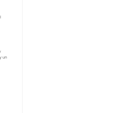
l
y
y un