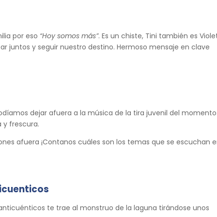
milia por eso
“Hoy somos más”
. Es un chiste, Tini también es Viole
ar juntos y seguir nuestro destino. Hermoso mensaje en clave
podíamos dejar afuera a la música de la tira juvenil del momento
 y frescura.
iones afuera ¡Contanos cuáles son los temas que se escuchan e
ticuenticos
nticuénticos te trae al monstruo de la laguna tirándose unos