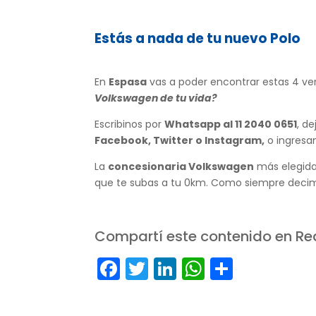
Estás a nada de tu nuevo Polo
En
Espasa
vas a poder encontrar estas 4 ve
Volkswagen de tu vida?
Escribinos por
Whatsapp al 11 2040 0651
, d
Facebook, Twitter o Instagram,
o ingres
La
concesionaria Volkswagen
más elegida
que te subas a tu 0km. Como siempre deci
Compartí este contenido en Re
F
T
Li
W
C
a
w
n
h
o
c
it
k
a
m