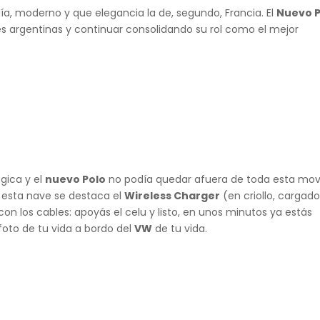
gía, moderno y que elegancia la de, segundo, Francia. El
Nuevo P
es argentinas y continuar consolidando su rol como el mejor
gica y el
nuevo Polo
no podía quedar afuera de toda esta mov
en esta nave se destaca el
Wireless Charger
(en criollo, cargad
on los cables: apoyás el celu y listo, en unos minutos ya estás
 foto de tu vida a bordo del
VW
de tu vida.