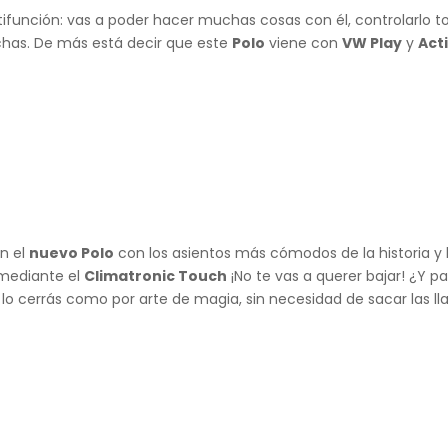
función: vas a poder hacer muchas cosas con él, controlarlo t
chas. De más está decir que este
Polo
viene con
VW Play
y
Act
en el
nuevo Polo
con los asientos más cómodos de la historia y 
 mediante el
Climatronic Touch
¡No te vas a querer bajar! ¿Y p
 y lo cerrás como por arte de magia, sin necesidad de sacar las ll