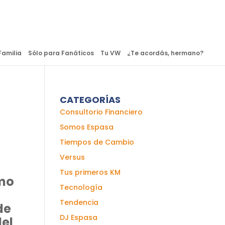
Familia
Sólo para Fanáticos
Tu VW
¿Te acordás, hermano?
CATEGORÍAS
Consultorio Financiero
Somos Espasa
Tiempos de Cambio
Versus
Tus primeros KM
imo
Tecnología
Tendencia
de
DJ Espasa
del