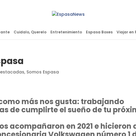
lante
Cuidalo, Querelo
Entretenimiento
Espasa Boxes
Viajar en 
Espasa
destacadas
,
Somos Espasa
 como más nos gusta: trabajando
as de cumplirte el sueño de tu próx
nos acompañaron en 2021 e hicieron 
concesionaria Volkswagen número 1 